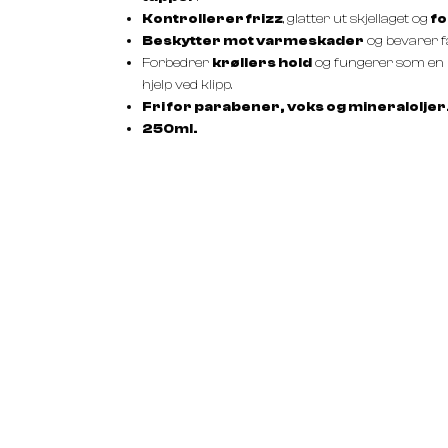
Kontrollerer frizz
, glatter ut skjellaget og
f
Beskytter mot varmeskader
og bevarer 
Forbedrer
krøllers hold
og fungerer som en
hjelp ved klipp.
Fri for parabener, voks og mineraloljer
250ml.