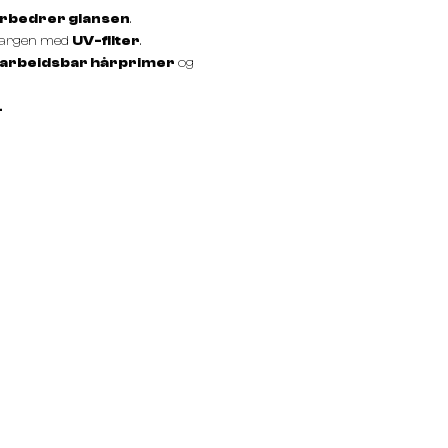
orbedrer glansen
.
fargen med
UV-filter
.
arbeidsbar hårprimer
og
.