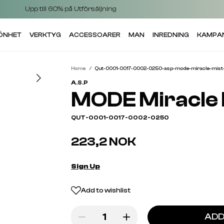
Upp till 60% på Utförsäljning
KÖNHET
VERKTYG
ACCESSOARER
MAN
INREDNING
KAMPA
Home
Qut-0001-0017-0002-0250-asp-mode-miracle-mist
A.S.P
MODE Miracle 
QUT-0001-0017-0002-0250
223,2 NOK
Sign Up
Add to wishlist
ADD