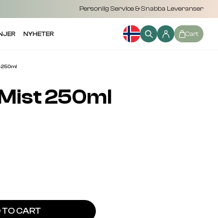
Personlig Service & Snabba Leveranser
NJER
NYHETER
Cart
-250ml
Mist 250ml
 TO CART