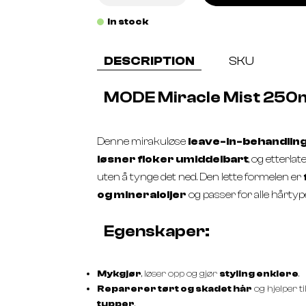
In stock
DESCRIPTION
SKU
MODE Miracle Mist 250
Denne mirakuløse
leave-in-behandlin
løsner floker umiddelbart
, og etterla
uten å tynge det ned. Den lette formelen er
og mineraloljer
og passer for alle hårtyp
Egenskaper:
Mykgjør
, løser opp og gjør
styling enklere
.
Reparerer tørt og skadet hår
og hjelper t
tupper
.