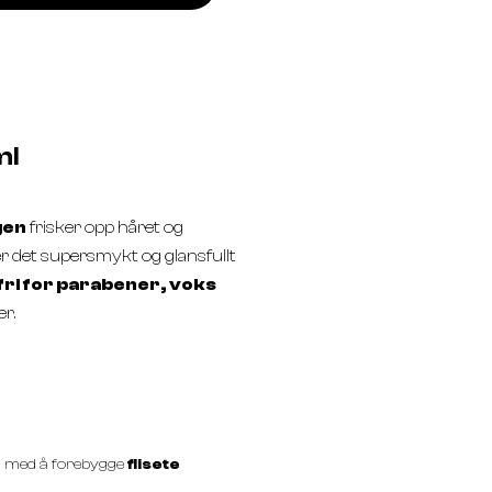
ml
gen
frisker opp håret og
ter det supersmykt og glansfullt
fri for parabener, voks
er.
il med å forebygge
flisete