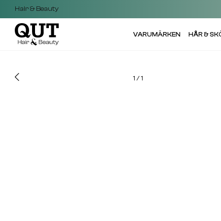
Hair & Beauty
VARUMÄRKEN
HÅR & S
1
/
1