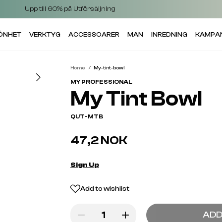
Upp till 60% på Utförsäljning
KÖNHET
VERKTYG
ACCESSOARER
MAN
INREDNING
KAMPA
Home
My-tint-bowl
MY PROFESSIONAL
My Tint Bowl
QUT-MTB
47,2 NOK
Sign Up
Add to wishlist
ADD