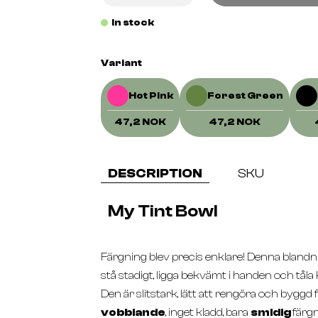
In stock
Variant
Hot Pink
Forest Green
47,2 NOK
47,2 NOK
DESCRIPTION
SKU
My Tint Bowl
Färgning blev precis enklare! Denna blandn
stå stadigt, ligga bekvämt i handen och tåla
Den är slitstark, lätt att rengöra och byggd fö
vobblande
, inget kladd, bara
smidig
färgn