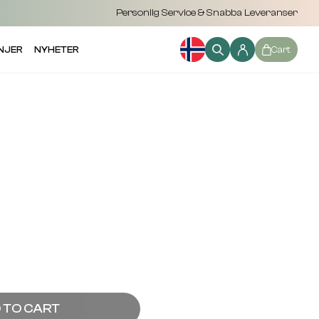
Personlig Service & Snabba Leveranser
NJER
NYHETER
Cart
 TO CART