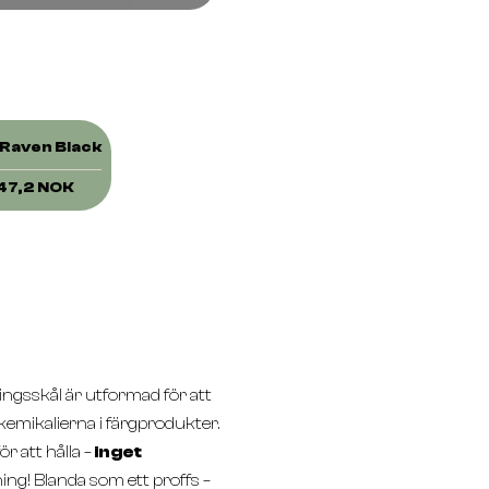
Raven Black
47,2 NOK
ingsskål är utformad för att
 kemikalierna i färgprodukter.
r att hålla –
inget
ing! Blanda som ett proffs –