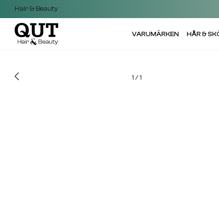
Hair & Beauty
VARUMÄRKEN
HÅR & S
1
/
1