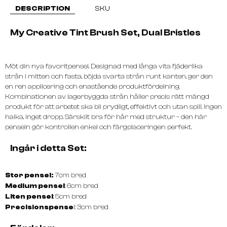
DESCRIPTION
SKU
My Creative Tint Brush Set, Dual Bristles
Möt din nya favoritpensel. Designad med långa vita fjäderlika
strån i mitten och fasta, böjda svarta strån runt kanten, ger den
en ren applicering och enastående produktfördelning.
Kombinationen av lagerbyggda strån håller precis rätt mängd
produkt för att arbetet ska bli prydligt, effektivt och utan spill. Ingen
halka, inget dropp. Särskilt bra för hår med struktur – den här
penseln gör kontrollen enkel och färgplaceringen perfekt.
Ingår i detta Set:
Stor pensel:
7cm bred
Medium pensel
: 6cm bred
Liten pensel
: 5cm bred
Precisionspense
l: 3cm bred