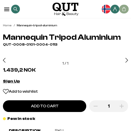
Home
Mannequin-tripod-aluminium
Mannequin Tripod Aluminium
QUT-0008-0101-0004-0113
1
/
1
1.439,2 NOK
Sign Up
Add to wishlist
ADD TO CART
Few in stock
DESCRIPTION
SKU