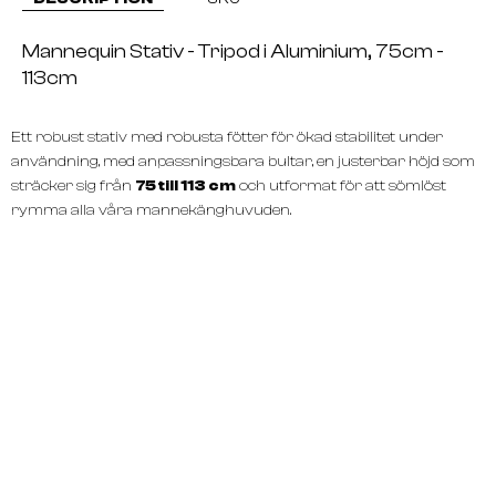
Mannequin Stativ - Tripod i Aluminium, 75cm -
113cm
Ett robust stativ med robusta fötter för ökad stabilitet under
användning, med anpassningsbara bultar, en justerbar höjd som
sträcker sig från
75 till 113 cm
och utformat för att sömlöst
rymma alla våra mannekänghuvuden.