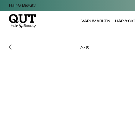
Hair & Beauty
VARUMÄRKEN
HÅR & S
2
/
5