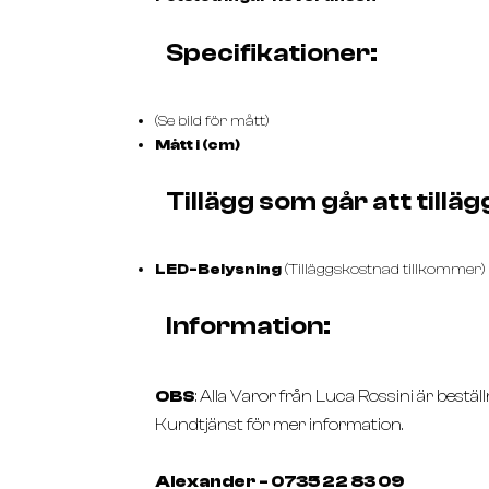
Specifikationer:
(Se bild för mått)
Mått i (cm)
Tillägg som går att tilläg
LED-Belysning
(Tilläggskostnad tillkommer)
Information:
OBS
: Alla Varor från Luca Rossini är bestäl
Kundtjänst för mer information.
Alexander - 0735 22 83 09