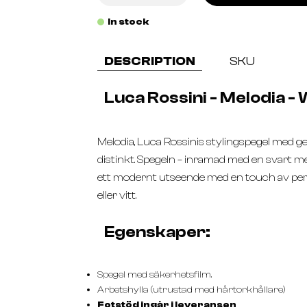
In stock
DESCRIPTION
SKU
Luca Rossini - Melodia -
Melodia, Luca Rossinis stylingspegel med ge
distinkt. Spegeln – inramad med en svart m
ett modernt utseende med en touch av perso
eller vitt.
Egenskaper:
Spegel med säkerhetsfilm.
Arbetshylla (utrustad med hårtorkhållare)
Fotstöd ingår i leveransen