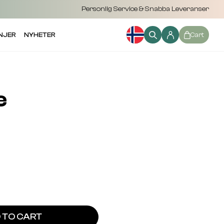
Personlig Service & Snabba Leveranser
NJER
NYHETER
Cart
e
 TO CART