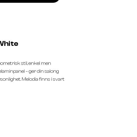
 White
ometrisk stil, enkel men
elaminpanel – ger din salong
nlighet. Melodia finns i svart