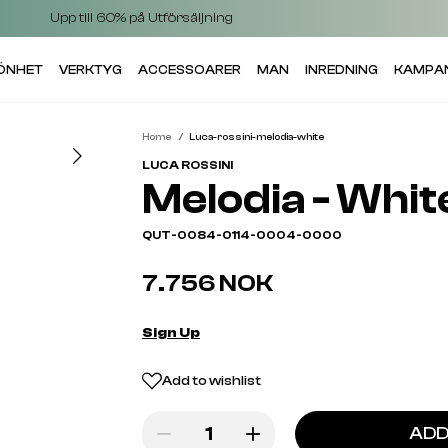
Upp till 60% på Utförsäljning
KÖNHET
VERKTYG
ACCESSOARER
MAN
INREDNING
KAMPA
Home
Luca-rossini-melodia-white
LUCA ROSSINI
Melodia - Whit
QUT-0084-0114-0004-0000
7.756 NOK
Sign Up
Add to wishlist
ADD