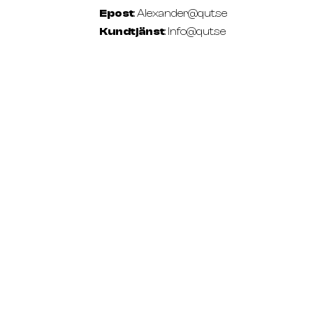
Epost
:
Alexander@qut.se
Kundtjänst
: Info@qut.se