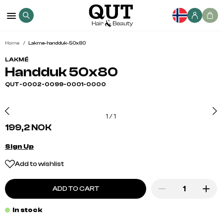
Home
Lakme-handduk-50x80
LAKMÉ
Handduk 50x80
QUT-0002-0099-0001-0000
1
/
1
199,2 NOK
Sign Up
Add to wishlist
ADD TO CART
In stock