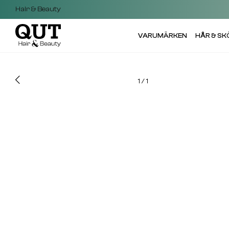
Hair & Beauty
VARUMÄRKEN
HÅR & S
1
/
1