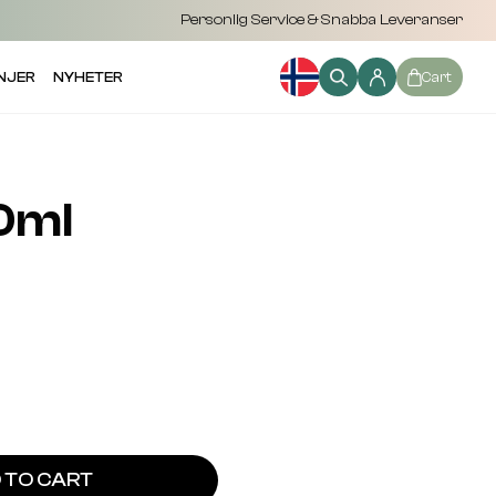
Personlig Service & Snabba Leveranser
NJER
NYHETER
Cart
0ml
 TO CART