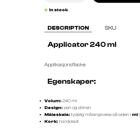
In stock
DESCRIPTION
SKU
Applicator 240 ml
Applikasjonsflaske.
Egenskaper:
Volum:
240 ml
Design:
pen og stilren
Måleskala:
tydelig målangivelse på siden i
ml
Kork:
hardplast