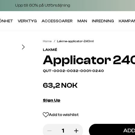
Upp till 60% på Utförsäljning
KÖNHET
VERKTYG
ACCESSOARER
MAN
INREDNING
KAMPA
Home
Lakme-applicator-240ml
LAKMÉ
Applicator 24
QUT-0002-0032-0001-0240
63,2 NOK
Sign Up
Add to wishlist
ADD