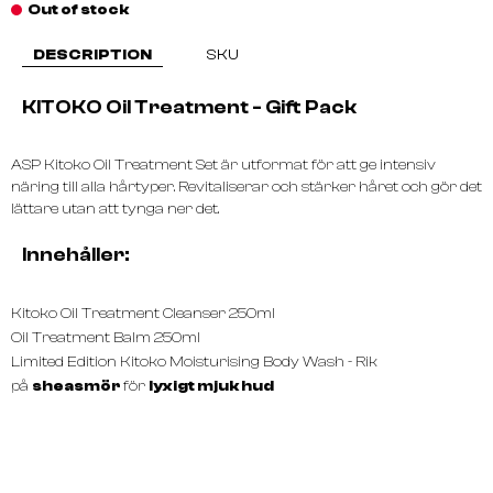
Out of stock
DESCRIPTION
SKU
KITOKO Oil Treatment - Gift Pack
ASP Kitoko Oil Treatment Set är utformat för att ge intensiv
näring till alla hårtyper. Revitaliserar och stärker håret och gör det
lättare utan att tynga ner det.
Innehåller:
Kitoko Oil Treatment Cleanser 250ml
Oil Treatment Balm 250ml
Limited Edition Kitoko Moisturising Body Wash - Rik
på
sheasmör
för
lyxigt mjuk hud