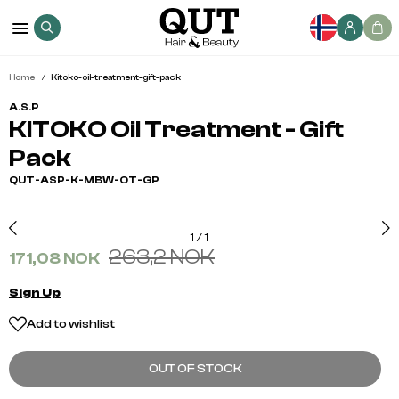
Home
Kitoko-oil-treatment-gift-pack
A.S.P
KITOKO Oil Treatment - Gift
Pack
QUT-ASP-K-MBW-OT-GP
1
/
1
263,2 NOK
171,08 NOK
Sign Up
Add to wishlist
OUT OF STOCK