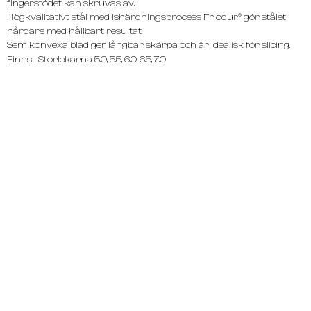
fingerstödet kan skruvas av.
Högkvalitativt stål med ishärdningsprocess Friodur® gör stålet
hårdare med hållbart resultat.
Semikonvexa blad ger långbar skärpa och är idealisk för slicing.
Finns i Storlekarna 5.0, 5.5, 6.0, 6.5, 7.0