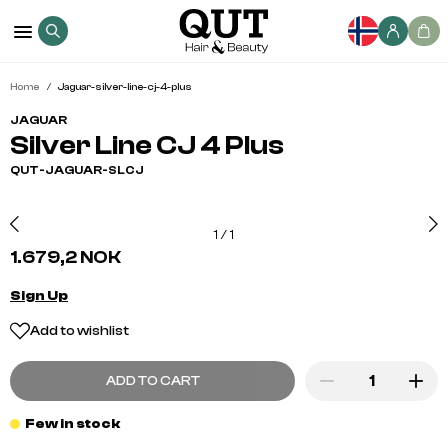
Home
Jaguar-silver-line-cj-4-plus
JAGUAR
Silver Line CJ 4 Plus
QUT-JAGUAR-SLCJ
1
/
1
1.679,2 NOK
Sign Up
Add to wishlist
ADD TO CART
Few in stock