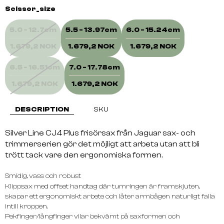
Scissor_size
5.0 - 12.7cm
5.5 - 13.97cm
6.0 - 15.24cm
1.679,2 NOK
1.679,2 NOK
1.679,2 NOK
6.5 - 16.51cm
7.0 - 17.78cm
1.679,2 NOK
1.679,2 NOK
DESCRIPTION
SKU
Silver Line CJ4 Plus frisörsax från Jaguar sax- och
trimmerserien gör det möjligt att arbeta utan att bli
trött tack vare den ergonomiska formen.
Smidig, vass och robust
Klippsax med offset handtag där tumringen är framskjuten,
skapar ett ergonomiskt arbete och låter armbågen naturligt falla
intill kroppen.
Pekfinger/långfinger vilar bekvämt på saxformen och