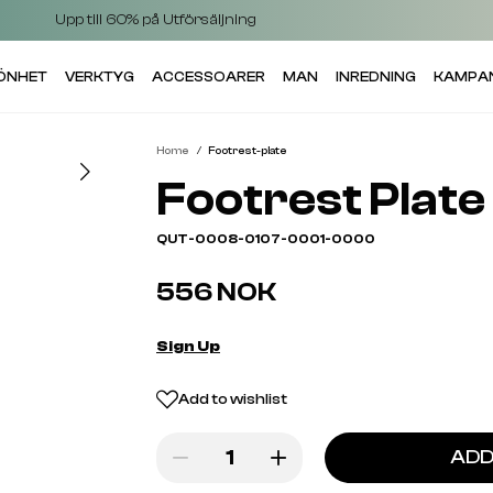
Upp till 60% på Utförsäljning
KÖNHET
VERKTYG
ACCESSOARER
MAN
INREDNING
KAMPA
Home
Footrest-plate
Footrest Plate
QUT-0008-0107-0001-0000
556 NOK
Sign Up
Add to wishlist
ADD