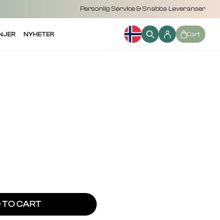
Personlig Service & Snabba Leveranser
NJER
NYHETER
Cart
 TO CART