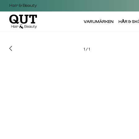
Hair & Beauty
VARUMÄRKEN
HÅR & S
1
/
1