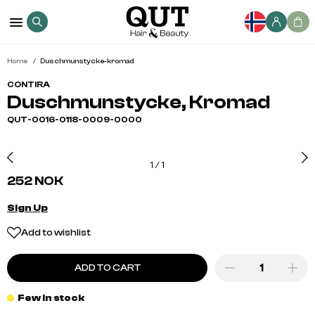
Home
Duschmunstycke-kromad
CONTIRA
Duschmunstycke, Kromad
QUT-0016-0118-0009-0000
1
/
1
252 NOK
Sign Up
Add to wishlist
ADD TO CART
Few in stock