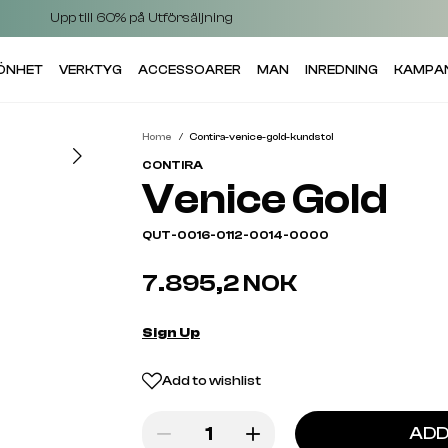
Upp till 60% på Utförsäljning
KÖNHET
VERKTYG
ACCESSOARER
MAN
INREDNING
KAMPA
Home
Contira-venice-gold-kundstol
CONTIRA
Venice Gold
QUT-0016-0112-0014-0000
7.895,2 NOK
Sign Up
Add to wishlist
ADD