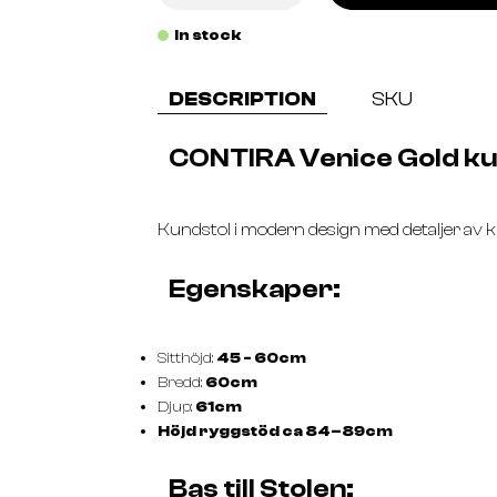
In stock
DESCRIPTION
SKU
CONTIRA Venice Gold ku
Kundstol i modern design med detaljer av kr
Egenskaper:
Sitthöjd:
45 - 60cm
Bredd:
60cm
Djup:
61cm
Höjd ryggstöd ca 84–89cm
Bas till Stolen: