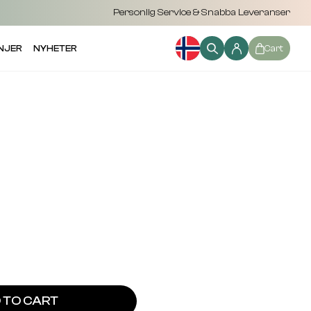
Personlig Service & Snabba Leveranser
NJER
NYHETER
Cart
 TO CART