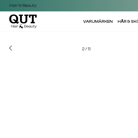
Hair & Beauty
VARUMÄRKEN
HÅR & S
2
/
5