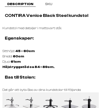
DESCRIPTION
SKU
CONTIRA Venice Black Steel kundstol
Kundstol med detaljer i mattsvart stål.
Egenskaper:
Sitthöjd:
45 - 60cm
Bredd:
60cm
Djup:
61cm
Höjd ryggstöd ca 84–89cm.
Bas till Stolen:
Det går att byta Bas av dina kundstolar till följande: