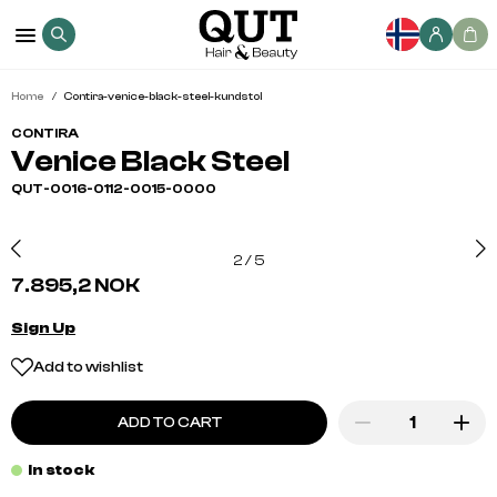
Home
Contira-venice-black-steel-kundstol
CONTIRA
Venice Black Steel
QUT-0016-0112-0015-0000
2
/
5
7.895,2 NOK
Sign Up
Add to wishlist
ADD TO CART
In stock