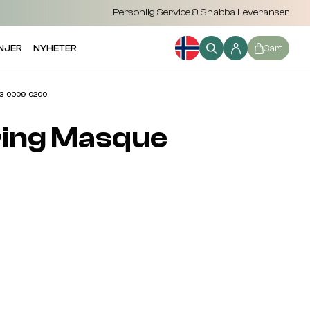
Personlig Service & Snabba Leveranser
NJER
NYHETER
Cart
003-0009-0200
ring Masque