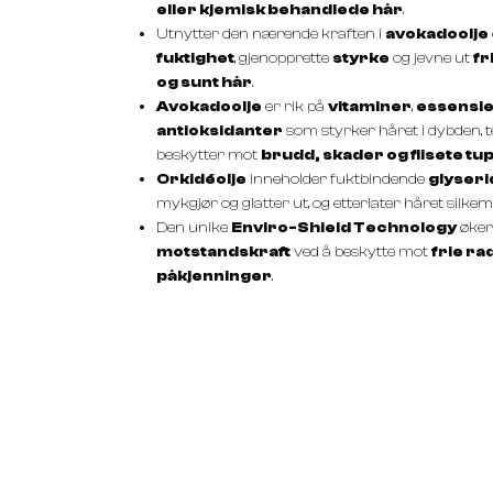
eller kjemisk behandlede hår
.
Utnytter den nærende kraften i
avokadoolje
fuktighet
, gjenopprette
styrke
og jevne ut
fr
og sunt hår
.
Avokadoolje
er rik på
vitaminer
,
essensie
antioksidanter
som styrker håret i dybden, t
beskytter mot
brudd, skader og flisete tu
Orkidéolje
inneholder fuktbindende
glyseri
mykgjør og glatter ut, og etterlater håret silkemy
Den unike
Enviro-Shield Technology
øker
motstandskraft
ved å beskytte mot
frie ra
påkjenninger
.