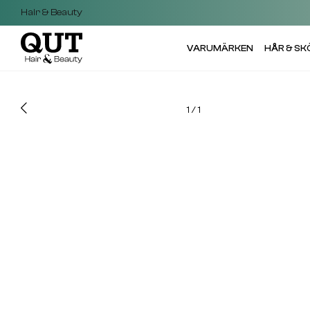
Hair & Beauty
VARUMÄRKEN
HÅR & S
1
/
1