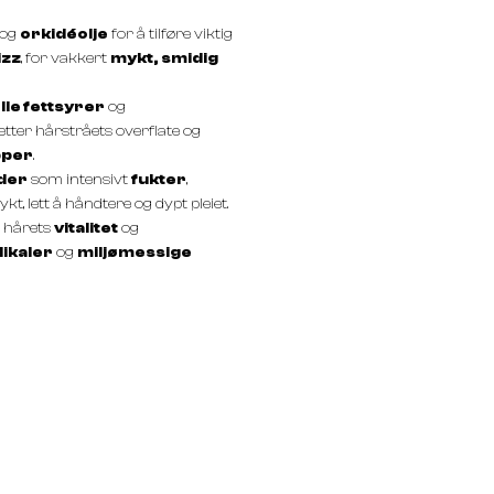
og
orkidéolje
for å tilføre viktig
izz
, for vakkert
mykt, smidig
lle fettsyrer
og
etter hårstråets overflate og
pper
.
der
som intensivt
fukter
,
kt, lett å håndtere og dypt pleiet.
 hårets
vitalitet
og
dikaler
og
miljømessige