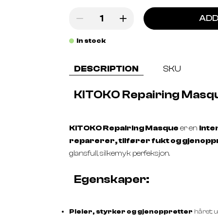
ADD
In stock
DESCRIPTION
SKU
KITOKO Repairing Masq
KITOKO Repairing Masque
er en
inte
reparerer, tilfører fukt og gjenopp
glansfull, silkemyk perfeksjon.
Egenskaper:
Pleier, styrker og gjenoppretter
håret; u