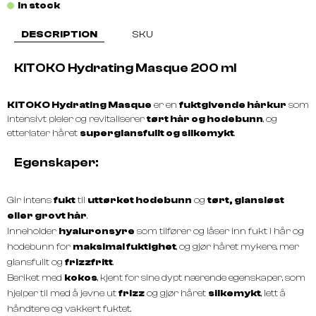
In stock
DESCRIPTION
SKU
KITOKO Hydrating Masque 200 ml
KITOKO Hydrating Masque
er en
fuktgivende hårkur
som
intensivt pleier og revitaliserer
tørt hår og hodebunn
, og
etterlater håret
superglansfullt og silkemykt
.
Egenskaper:
Gir intens
fukt
til
uttørket hodebunn
og
tørt, glansløst
eller grovt hår
.
Inneholder
hyaluronsyre
som tilfører og låser inn fukt i hår og
hodebunn for
maksimal fuktighet
, og gjør håret mykere, mer
glansfullt og
frizzfritt
.
Beriket med
kokos
, kjent for sine dypt nærende egenskaper, som
hjelper til med å jevne ut
frizz
og gjør håret
silkemykt
, lett å
håndtere og vakkert fuktet.