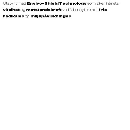
Utstyrt med
Enviro-Shield Technology
som øker hårets
vitalitet
og
motstandskraft
ved å beskytte mot
frie
radikaler
og
miljøpåvirkninger
.