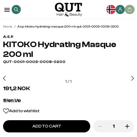
Home
Asp-kitoko-hydrating-masque-200-ml-qut-0001-0003-0008-0200
A.S.P
KITOKO Hydrating Masque
200 ml
QUT-0001-0003-0008-0200
1
/
1
191,2 NOK
Sign Up
Add to wishlist
ADD TO CART