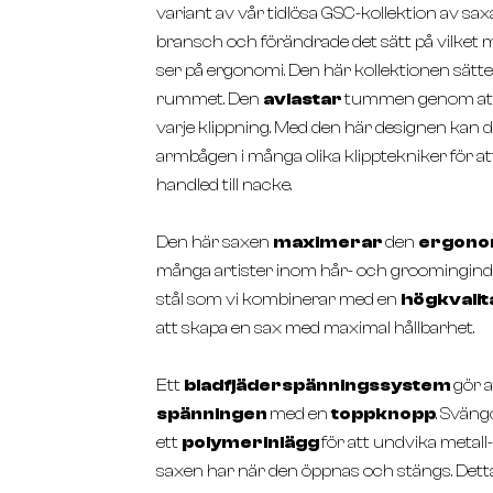
variant av vår tidlösa GSC-kollektion av saxa
bransch och förändrade det sätt på vilket
ser på ergonomi.
Den här kollektionen sätte
rummet
. Den
avlastar
tummen genom att ti
varje klippning. Med den här designen kan 
armbågen i många olika klipptekniker för 
handled till nacke.
Den här saxen
maximerar
den
ergono
många artister inom hår- och groomingindus
stål som vi kombinerar med en
högkvalit
att skapa en sax med maximal hållbarhet.
Ett
bladfjäderspänningssystem
gör a
spänningen
med en
toppknopp
. Svän
ett
polymerinlägg
för att undvika metal
saxen har när den öppnas och stängs. Dett