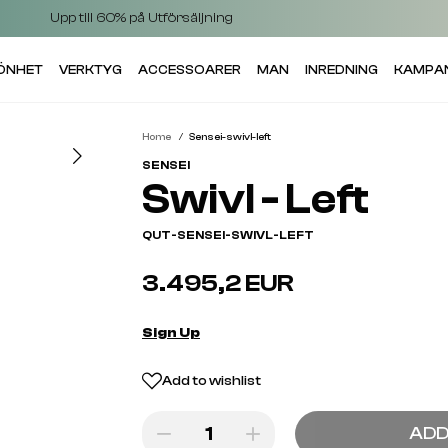
Upp till 60% på Utförsäljning
KÖNHET
VERKTYG
ACCESSOARER
MAN
INREDNING
KAMPA
Home
Sensei-swivl-left
SENSEI
Swivl - Left
QUT-SENSEI-SWIVL-LEFT
3.495,2 EUR
Sign Up
Add to wishlist
ADD