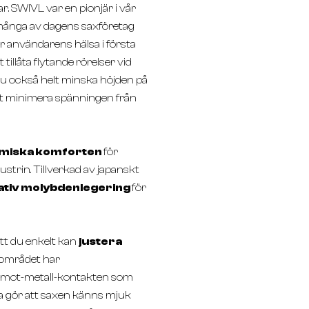
r. SWIVL var en pionjär i vår
 många av dagens saxföretag
r användarens hälsa i första
llåta flytande rörelser vid
du också helt minska höjden på
att minimera spänningen från
miska komforten
för
trin. Tillverkad av japanskt
ativ molybdenlegering
för
tt du enkelt kan
justera
gområdet har
l-mot-metall-kontakten som
a gör att saxen känns mjuk