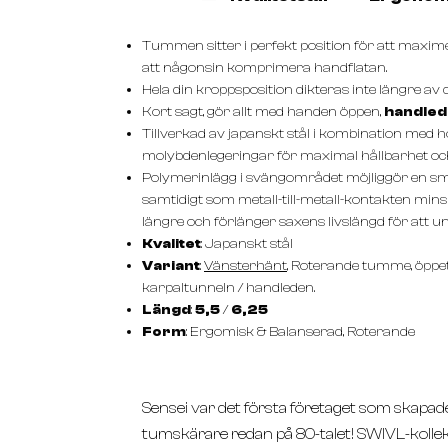
Tummen sitter i perfekt position för att maxim
att någonsin komprimera handflatan.
Hela din kroppsposition dikteras inte längre av di
Kort sagt, gör allt med handen öppen,
handled
Tillverkad av japanskt stål i kombination med h
molybdenlegeringar för maximal hållbarhet och
Polymerinlägg i svängområdet möjliggör en sm
samtidigt som metall-till-metall-kontakten mins
längre och förlänger saxens livslängd för att u
Kvalitet
: Japanskt stål
Variant
:
Vänsterhänt
, Roterande tumme, öppe
karpaltunneln / handleden.
Längd
:
5,5
/
6,25
Form
: Ergomisk & Balanserad, Roterande
Sensei var det första företaget som skapa
tumskärare redan på 80-talet! SWIVL-kolle