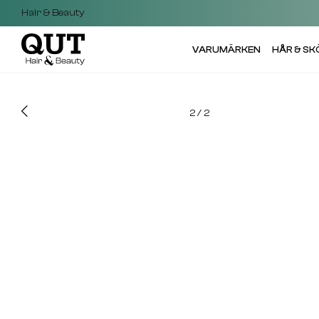
Hair & Beauty
VARUMÄRKEN
HÅR & S
2
/
2