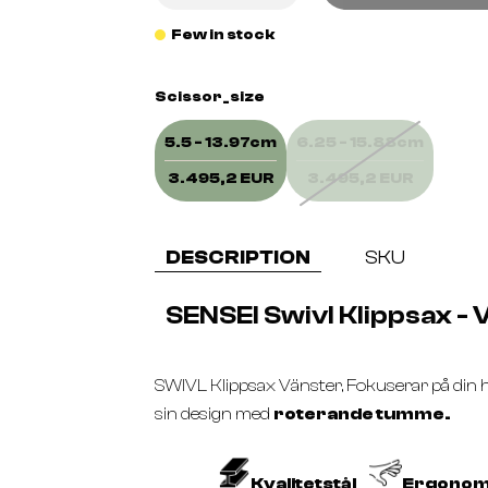
Few in stock
Scissor_size
5.5 - 13.97cm
6.25 - 15.88cm
3.495,2 EUR
3.495,2 EUR
DESCRIPTION
SKU
SENSEI Swivl Klippsax - 
SWIVL Klippsax Vänster, Fokuserar på di
sin design med
roterande tumme.
Kvalitetstål
Ergono