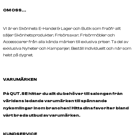
OM OSS...
Vi är en Skönhets E-Handel & Lager och Butik som fraöfr allt
säljer Skönhetsprodukter, Frisörsaxar, Frisörmöbler och
Accessoarer från alla kända märken till exlusiva priser. Ta del av
exklusiva Nyheter och Kampanjer, Beställ individuellt och när som
helst på dygnet.
VARUMÄRKEN
På QUT.SE hittar du allt du behöver till salongen från
världens ledande varumärken till spännande
nykomlingar inom branchen! Hitta dina favoriter bland
vårt breda utbud av varumärken.
KUNDSERVICE