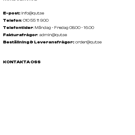
E-post:
info@qut.se
Telefon
: 010 55 11 900
Telefontider
: Måndag - Fredag 08.00 - 16.00
Fakturafrågor
:
admin@qut.se
Beställning & Leveransfrågor:
order@qut.se
KONTAKTA OSS
E-post: info@qut.se
Telefon:
010 55 11 900
Telefontider:
Måndag - Fredag
08.00 - 16.00
Fakturafrågor:
admin@qut.se
Beställning & Leveransfrågor:
order@qut.se
SOCIALA MEDIER