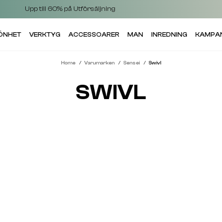
Upp till 60% på Utförsäljning
KÖNHET
VERKTYG
ACCESSOARER
MAN
INREDNING
KAMPA
Home
Varumarken
Sensei
Swivl
SWIVL