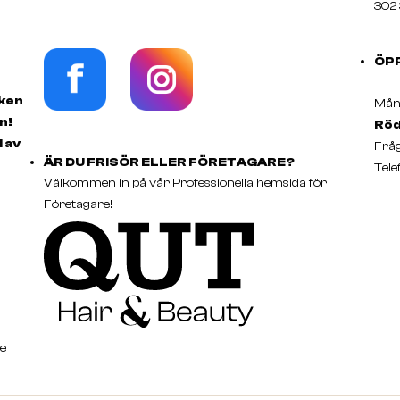
302 
ÖP
rken
Månd
n!
Röd
d av
Fråg
ÄR DU FRISÖR ELLER FÖRETAGARE?
Tele
Välkommen in på vår Professionella hemsida för
Företagare!
e