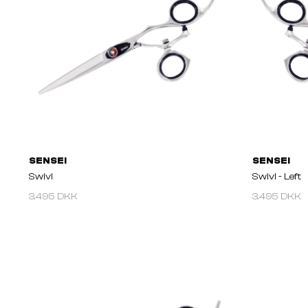
SENSEI
SENSEI
Swivl
Swivl - Left
3.495 DKK
3.495 DKK