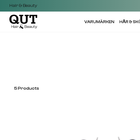
Hair & Beauty
VARUMÄRKEN
HÅR & S
5
Products