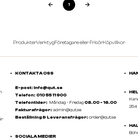
1
Produkter
Verktyg
Företagare eller Frisör
Köpvillkor
KONTAKTA OSS
HAN
E-post: info@qut.se
m
HE
Telefon:
010 55 11 900
Ka
Telefontider:
Måndag - Fredag
08.00 - 16.00
254 
Fakturafrågor:
admin@qut.se
Beställning & Leveransfrågor:
order@qut.se
är
HA
Boh
SOCIALA MEDIER