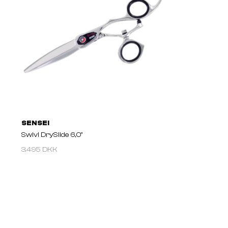
SENSEI
Swivl DrySlide 6,0"
3.495 DKK