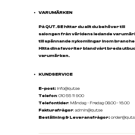
VARUMÄRKEN
På QUT.SE hittar du allt du behöver till
salongen från världens ledande varumä
till spännande nykomlingar inom branche
Hitta dina favoriter bland vårt breda utbu
varumärken.
KUNDSERVICE
E-post:
info@qut.se
Telefon
: 010 55 11 900
Telefontider
: Måndag - Fredag 08.00 - 16.00
Fakturafrågor
:
admin@qut.se
Beställning & Leveransfrågor:
order@qut.s