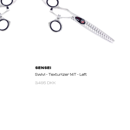
SENSEI
Swivl - Texturizer 14T - Left
3.495 DKK