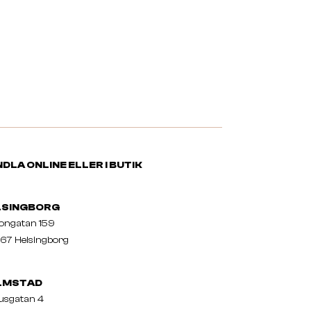
DLA ONLINE ELLER I BUTIK
LSINGBORG
nongatan 159
67 Helsingborg
LMSTAD
usgatan 4