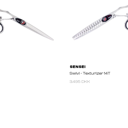
SENSEI
Swivl - Texturizer 14T
3.495 DKK