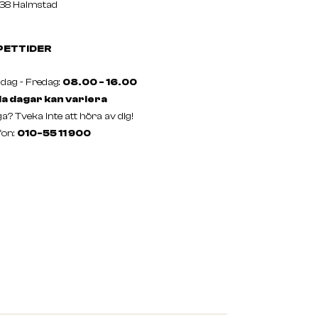
38 Halmstad
PETTIDER
ag - Fredag:
08.00 - 16.00
a dagar kan variera
a? Tveka inte att höra av dig!
fon:
010-55 11 900