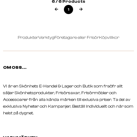
6 / 6 Products
1
REVLON PROFESSIONAL
REVLON PROFESSIONA
UNIQ ONE Hair Treatment Lotus
UNIQ ONE Super 10R Hai
Flower 150ml
300ml
Produkter
Verktyg
Företagare eller Frisör
Köpvillkor
OM OSS...
Vi är en Skönhets E-Handel & Lager och Butik som fraöfr allt
säljer Skönhetsprodukter, Frisörsaxar, Frisörmöbler och
Accessoarer från alla kända märken till exlusiva priser. Ta del av
exklusiva Nyheter och Kampanjer, Beställ individuellt och när som
helst på dygnet.