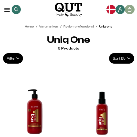
Home
Varumarken
Revlon-professional
Uniq-one
Uniq One
6
Products
Filter
Sort By