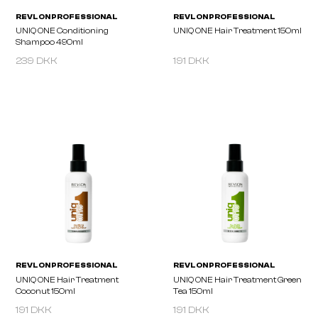
239 DKK
191 DKK
REVLON PROFESSIONAL
REVLON PROFESSIONA
UNIQ ONE Conditioning
UNIQ ONE Hair Treatme
Shampoo 490ml
191 DKK
191 DKK