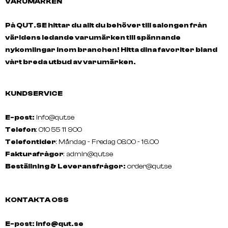
VARUMÄRKEN
På QUT.SE hittar du allt du behöver till salongen från
världens ledande varumärken till spännande
nykomlingar inom branchen! Hitta dina favoriter bland
vårt breda utbud av varumärken.
KUNDSERVICE
E-post:
info@qut.se
Telefon
: 010 55 11 900
Telefontider
: Måndag - Fredag 08.00 - 16.00
Fakturafrågor
:
admin@qut.se
Beställning & Leveransfrågor:
order@qut.se
KONTAKTA OSS
E-post: info@qut.se