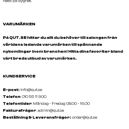
helst på dygnet.
VARUMÄRKEN
På QUT.SE hittar du allt du behöver till salongen från
världens ledande varumärken till spännande
nykomlingar inom branchen! Hitta dina favoriter bland
vårt breda utbud av varumärken.
KUNDSERVICE
E-post:
info@qut.se
Telefon
: 010 55 11 900
Telefontider
: Måndag - Fredag 08.00 - 16.00
Fakturafrågor
:
admin@qut.se
Beställning & Leveransfrågor:
order@qut.se