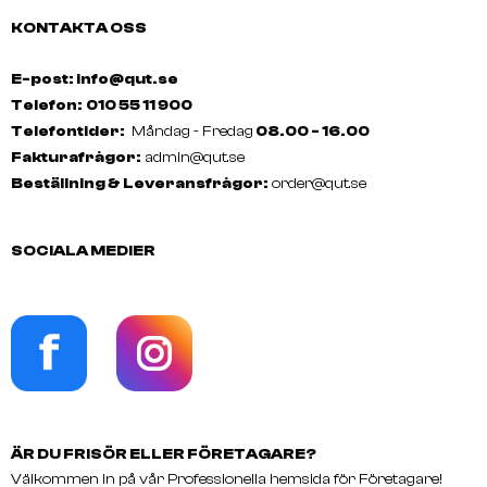
KONTAKTA OSS
E-post: info@qut.se
Telefon:
010 55 11 900
Telefontider:
Måndag - Fredag
08.00 - 16.00
Fakturafrågor:
admin@qut.se
Beställning & Leveransfrågor:
order@qut.se
SOCIALA MEDIER
ÄR DU FRISÖR ELLER FÖRETAGARE?
Välkommen in på vår Professionella hemsida för Företagare!