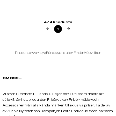
MATRIX
MATRIX
SO SILVER All-In-One Toning
SO SILVER Shampoo
4 / 4 Products
Leave-In Spray 200ml
1
Produkter
Verktyg
Företagare eller Frisör
Köpvillkor
OM OSS...
Vi är en Skönhets E-Handel & Lager och Butik som fraöfr allt
säljer Skönhetsprodukter, Frisörsaxar, Frisörmöbler och
Accessoarer från alla kända märken till exlusiva priser. Ta del av
exklusiva Nyheter och Kampanjer, Beställ individuellt och när som