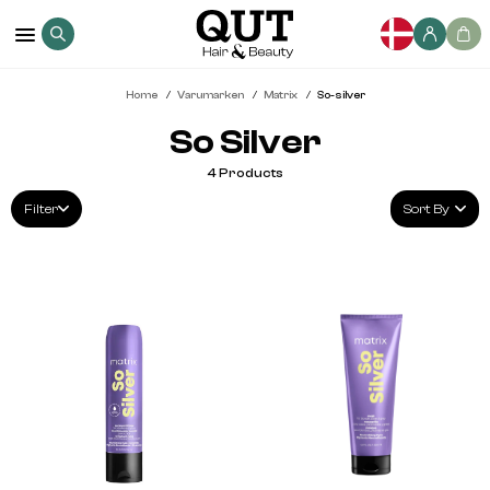
Home
Varumarken
Matrix
So-silver
So Silver
4
Products
Filter
Sort By