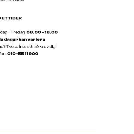
PETTIDER
ag - Fredag:
08.00 - 16.00
a dagar kan variera
a? Tveka inte att höra av dig!
fon:
010-55 11 900