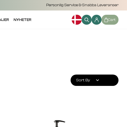
Personlig Service & Snabba Leveranser
NJER
NYHETER
Cart
Sort By