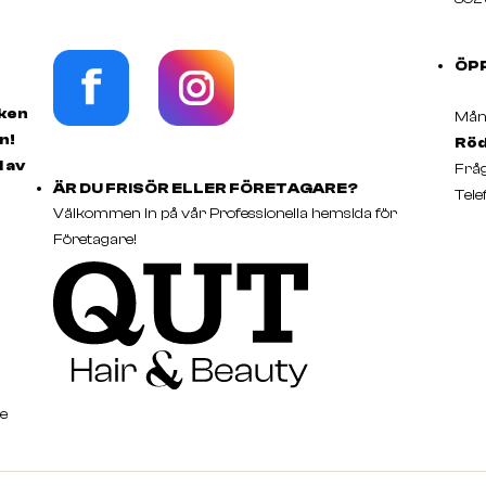
ÖP
rken
Månd
n!
Röd
d av
Fråg
ÄR DU FRISÖR ELLER FÖRETAGARE?
Tele
Välkommen in på vår Professionella hemsida för
Företagare!
e