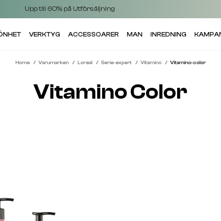
Upp till 60% på Utförsäljning
KÖNHET
VERKTYG
ACCESSOARER
MAN
INREDNING
KAMPA
Home
Varumarken
Loreal
Serie-expert
Vitamino
Vitamino-color
Vitamino Color