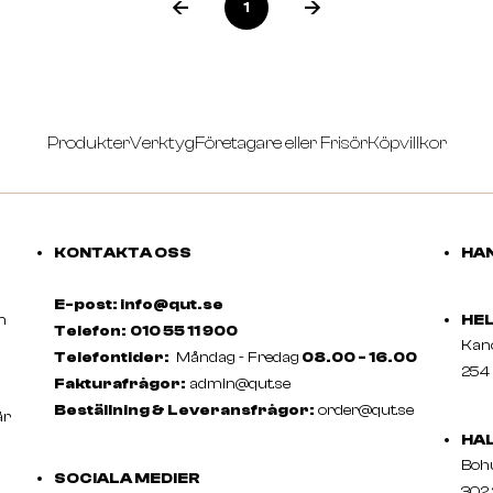
1
Produkter
Verktyg
Företagare eller Frisör
Köpvillkor
KONTAKTA OSS
HAN
E-post: info@qut.se
m
HE
Telefon:
010 55 11 900
Ka
Telefontider:
Måndag - Fredag
08.00 - 16.00
254 
Fakturafrågor:
admin@qut.se
Beställning & Leveransfrågor:
order@qut.se
är
HA
Boh
SOCIALA MEDIER
302 