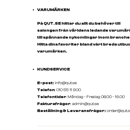
VARUMÄRKEN
På QUT.SE hittar du allt du behöver till
salongen från världens ledande varumä
till spännande nykomlingar inom branche
Hitta dina favoriter bland vårt breda utbu
varumärken.
KUNDSERVICE
E-post:
info@qut.se
Telefon
: 010 55 11 900
Telefontider
: Måndag - Fredag 08.00 - 16.00
Fakturafrågor
:
admin@qut.se
Beställning & Leveransfrågor:
order@qut.s