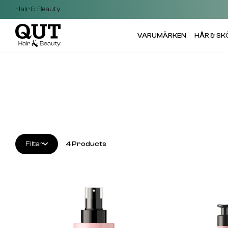
Hair & Beauty
VARUMÄRKEN
HÅR & S
Filter
4
Products