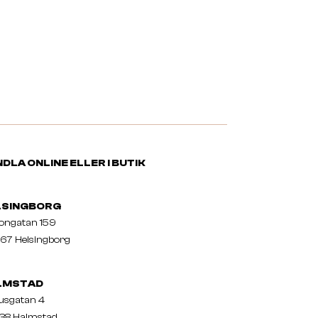
DLA ONLINE ELLER I BUTIK
LSINGBORG
nongatan 159
67 Helsingborg
LMSTAD
usgatan 4
38 Halmstad