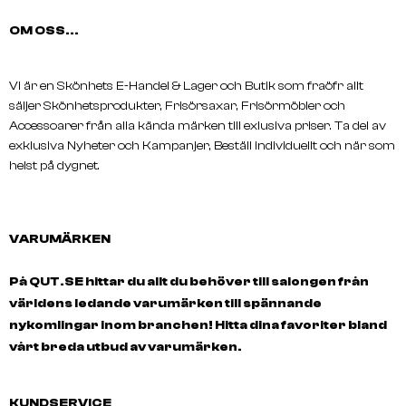
OM OSS...
Vi är en Skönhets E-Handel & Lager och Butik som fraöfr allt
säljer Skönhetsprodukter, Frisörsaxar, Frisörmöbler och
Accessoarer från alla kända märken till exlusiva priser. Ta del av
exklusiva Nyheter och Kampanjer, Beställ individuellt och när som
helst på dygnet.
VARUMÄRKEN
På QUT.SE hittar du allt du behöver till salongen från
världens ledande varumärken till spännande
nykomlingar inom branchen! Hitta dina favoriter bland
vårt breda utbud av varumärken.
KUNDSERVICE