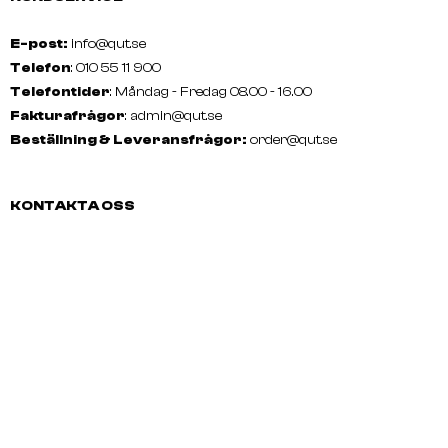
E-post:
info@qut.se
Telefon
: 010 55 11 900
Telefontider
: Måndag - Fredag 08.00 - 16.00
Fakturafrågor
:
admin@qut.se
Beställning & Leveransfrågor:
order@qut.se
KONTAKTA OSS
E-post: info@qut.se
Telefon:
010 55 11 900
Telefontider:
Måndag - Fredag
08.00 - 16.00
Fakturafrågor:
admin@qut.se
Beställning & Leveransfrågor:
order@qut.se
SOCIALA MEDIER