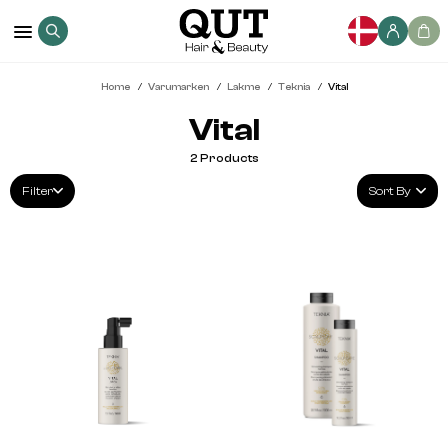
Home
Varumarken
Lakme
Teknia
Vital
Vital
2
Products
Filter
Sort By