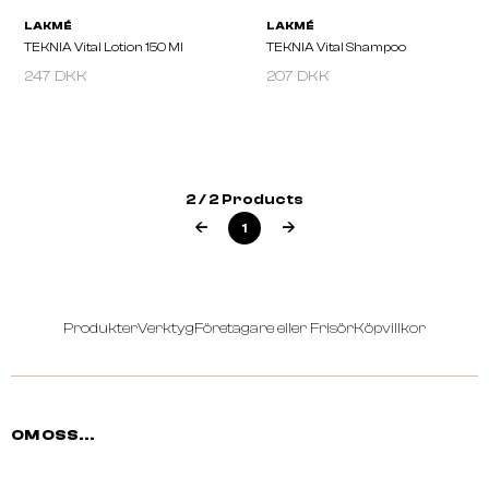
247 DKK
207 DKK
LAKMÉ
LAKMÉ
TEKNIA Vital Lotion 150 Ml
TEKNIA Vital Shampoo
2 / 2 Products
1
Produkter
Verktyg
Företagare eller Frisör
Köpvillkor
OM OSS...