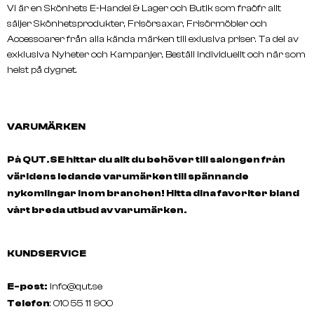
Vi är en Skönhets E-Handel & Lager och Butik som fraöfr allt
säljer Skönhetsprodukter, Frisörsaxar, Frisörmöbler och
Accessoarer från alla kända märken till exlusiva priser. Ta del av
exklusiva Nyheter och Kampanjer, Beställ individuellt och när som
helst på dygnet.
VARUMÄRKEN
På QUT.SE hittar du allt du behöver till salongen från
världens ledande varumärken till spännande
nykomlingar inom branchen! Hitta dina favoriter bland
vårt breda utbud av varumärken.
KUNDSERVICE
E-post:
info@qut.se
Telefon
: 010 55 11 900