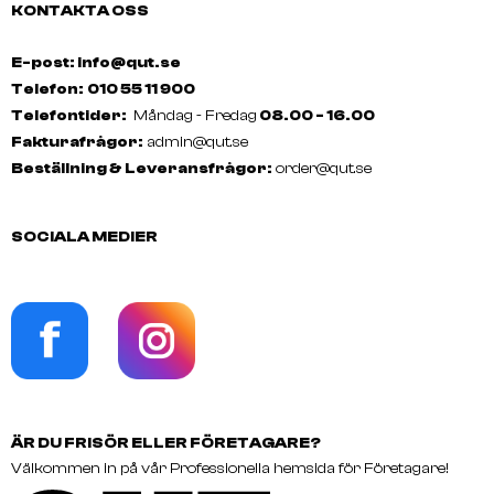
KONTAKTA OSS
E-post: info@qut.se
Telefon:
010 55 11 900
Telefontider:
Måndag - Fredag
08.00 - 16.00
Fakturafrågor:
admin@qut.se
Beställning & Leveransfrågor:
order@qut.se
SOCIALA MEDIER
ÄR DU FRISÖR ELLER FÖRETAGARE?
Välkommen in på vår Professionella hemsida för Företagare!