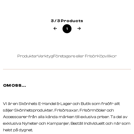
LAKMÉ
3 / 3 Products
TEKNIA Relief Shampoo
1
Produkter
Verktyg
Företagare eller Frisör
Köpvillkor
OM OSS...
Vi är en Skönhets E-Handel & Lager och Butik som fraöfr allt
säljer Skönhetsprodukter, Frisörsaxar, Frisörmöbler och
Accessoarer från alla kända märken till exlusiva priser. Ta del av
exklusiva Nyheter och Kampanjer, Beställ individuellt och när som
helst på dygnet.