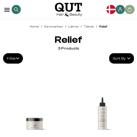
Home
Varumarken
Lakme
Teknia
Relief
Relief
3
Products
Filter
Sort By