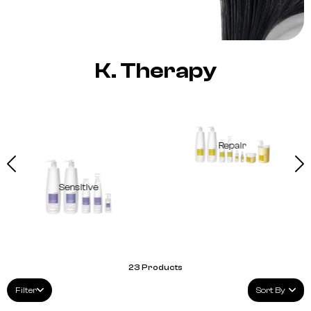
K. Therapy
Repair
Sensitive
23
Products
Filter
Sort By