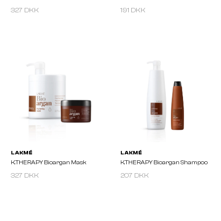
327 DKK
191 DKK
LAKMÉ
LAKMÉ
327 DKK
207 DKK
K.THERAPY Sensitive Night
K.THERAPY Active Sha
Drops 30 Ml