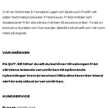
Vi är en Skönhets E-Handel & Lager och Butik som fraöfr allt
säljer Skönhetsprodukter, Frisörsaxar, Frisörmöbler och
LAKMÉ
LAKMÉ
Accessoarer från alla kända märken till exlusiva priser. Ta del av
K.THERAPY Bioargan
K.Therapy Pump 1000ml 
exklusiva Nyheter och Kampanjer, Beställ individuellt och när som
Consumer Pack
helst på dygnet.
VARUMÄRKEN
På QUT.SE hittar du allt du behöver till salongen från
världens ledande varumärken till spännande
nykomlingar inom branchen! Hitta dina favoriter bland
vårt breda utbud av varumärken.
KUNDSERVICE
E-post:
info@qut.se