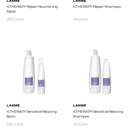
255 DKK
191 DKK
LAKMÉ
LAKMÉ
K.THERAPY Purifying Shampoo
K.THERAPY Repair Condi
Fluid
247 DKK
191 DKK