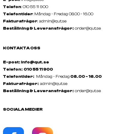
Telefon
: 010 55 11 900
Telefontider
: Måndag - Fredag 08.00 - 16.00
LAKMÉ
K.Therapy Pump 1000ml - Jar
Fakturafrågor
:
admin@qut.se
Beställning & Leveransfrågor:
order@qut.se
KONTAKTA OSS
E-post: info@qut.se
Telefon:
010 55 11 900
Telefontider:
Måndag - Fredag
08.00 - 16.00
Fakturafrågor:
admin@qut.se
Beställning & Leveransfrågor:
order@qut.se
SOCIALA MEDIER