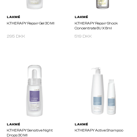
X 15 Ml
295 DKK
519 DKK
LAKMÉ
LAKMÉ
K.THERAPY Repair Gel 30 Ml
K.THERAPY Repair Shoc
Concentrate 8U X 8ml