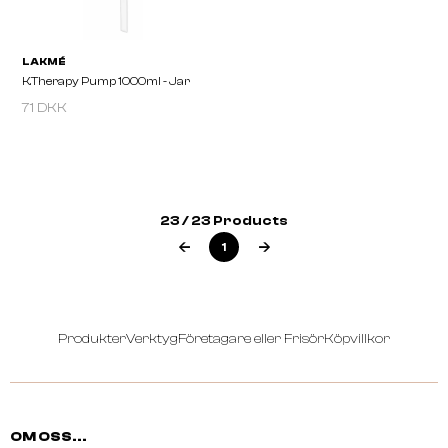
71 DKK
LAKMÉ
LAKMÉ
K.THERAPY Active Mask
K.THERAPY Purifying M
6U X 15 Ml
23 / 23 Products
1
Produkter
Verktyg
Företagare eller Frisör
Köpvillkor
OM OSS...