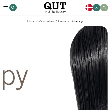
Home
Varumarken
Lakme
K-therapy