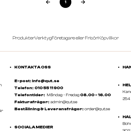
1
Produkter
Verktyg
Företagare eller Frisör
Köpvillkor
KONTAKTA OSS
HAN
E-post: info@qut.se
m
HE
Telefon:
010 55 11 900
Ka
Telefontider:
Måndag - Fredag
08.00 - 16.00
254 
Fakturafrågor:
admin@qut.se
Beställning & Leveransfrågor:
order@qut.se
är
HA
Boh
SOCIALA MEDIER
302 