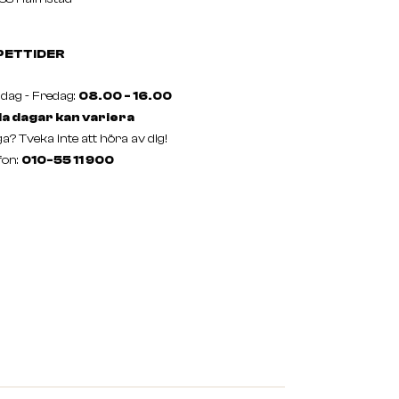
PETTIDER
ag - Fredag:
08.00 - 16.00
a dagar kan variera
a? Tveka inte att höra av dig!
fon:
010-55 11 900