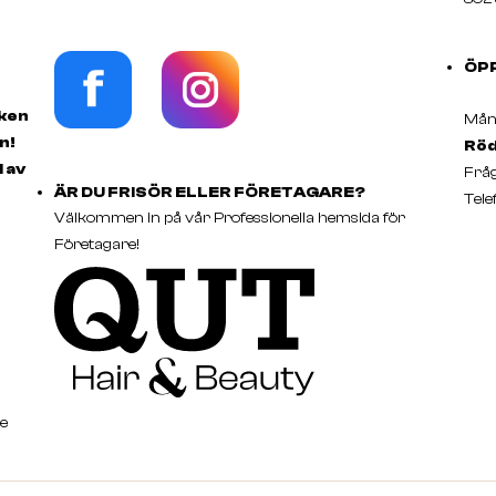
ÖP
rken
Månd
n!
Röd
d av
Fråg
ÄR DU FRISÖR ELLER FÖRETAGARE?
Tele
Välkommen in på vår Professionella hemsida för
Företagare!
e