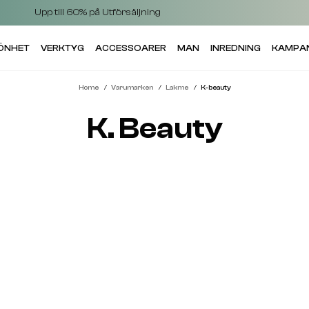
Upp till 60% på Utförsäljning
KÖNHET
VERKTYG
ACCESSOARER
MAN
INREDNING
KAMPA
Home
Varumarken
Lakme
K-beauty
K. Beauty