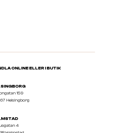
DLA ONLINE ELLER I BUTIK
LSINGBORG
nongatan 159
67 Helsingborg
LMSTAD
usgatan 4
38 Halmstad