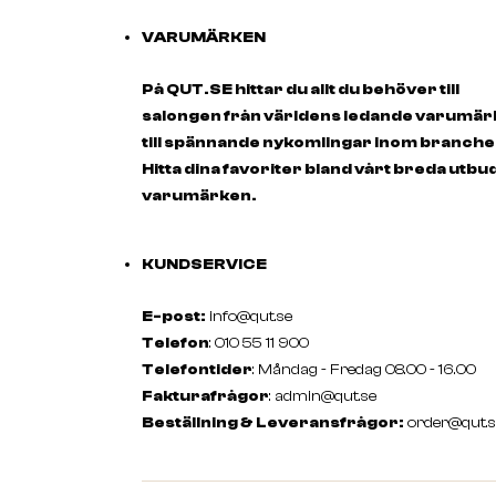
VARUMÄRKEN
På QUT.SE hittar du allt du behöver till
salongen från världens ledande varumä
till spännande nykomlingar inom branche
Hitta dina favoriter bland vårt breda utbu
varumärken.
KUNDSERVICE
E-post:
info@qut.se
Telefon
: 010 55 11 900
Telefontider
: Måndag - Fredag 08.00 - 16.00
Fakturafrågor
:
admin@qut.se
Beställning & Leveransfrågor:
order@qut.s