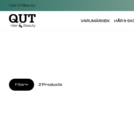
Hair & Beauty
VARUMÄRKEN
HÅR & S
Filter
2
Products