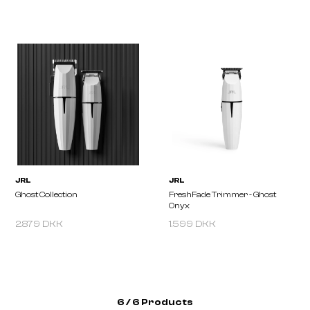
JRL
JRL
FreshFade Trimmer - Onyx
FreshFade Trimmer - Go
Black
2.879 DKK
1.599 DKK
6 / 6 Products