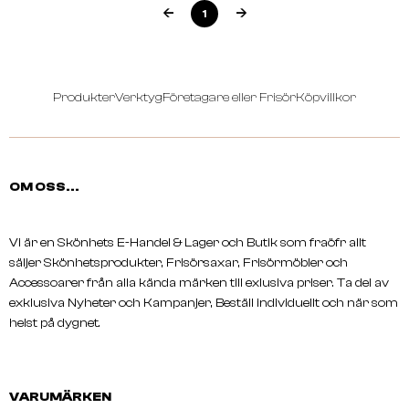
1
JRL
JRL
Ghost Collection
FreshFade Trimmer - Gh
Onyx
Produkter
Verktyg
Företagare eller Frisör
Köpvillkor
OM OSS...
Vi är en Skönhets E-Handel & Lager och Butik som fraöfr allt
säljer Skönhetsprodukter, Frisörsaxar, Frisörmöbler och
Accessoarer från alla kända märken till exlusiva priser. Ta del av
exklusiva Nyheter och Kampanjer, Beställ individuellt och när som
helst på dygnet.
VARUMÄRKEN