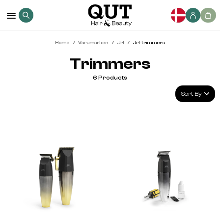
Home
Varumarken
Jrl
Jrl-trimmers
Trimmers
6
Products
Sort By