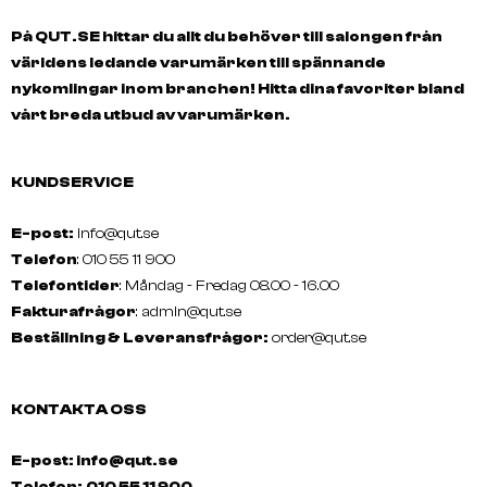
På QUT.SE hittar du allt du behöver till salongen från
världens ledande varumärken till spännande
nykomlingar inom branchen! Hitta dina favoriter bland
vårt breda utbud av varumärken.
KUNDSERVICE
E-post:
info@qut.se
Telefon
: 010 55 11 900
Telefontider
: Måndag - Fredag 08.00 - 16.00
Fakturafrågor
:
admin@qut.se
Beställning & Leveransfrågor:
order@qut.se
KONTAKTA OSS
E-post: info@qut.se
Telefon:
010 55 11 900