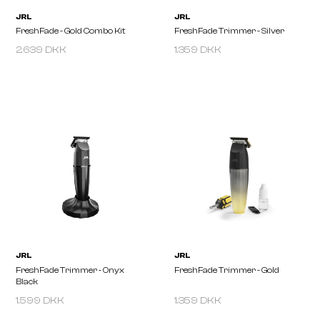
2.639 DKK
1.359 DKK
JRL
JRL
FreshFade - Gold Combo Kit
FreshFade Trimmer - Sil
1.599 DKK
1.359 DKK