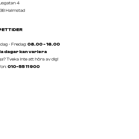
usgatan 4
38 Halmstad
PETTIDER
ag - Fredag:
08.00 - 16.00
a dagar kan variera
a? Tveka inte att höra av dig!
fon:
010-55 11 900