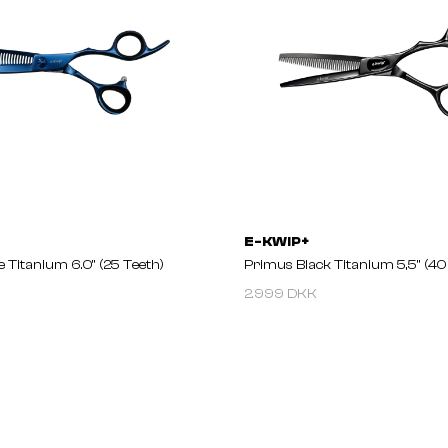
E-KWIP+
 Titanium 6.0'' (25 Teeth)
Primus Black Titanium 5,5'' (40
2.999 DKK