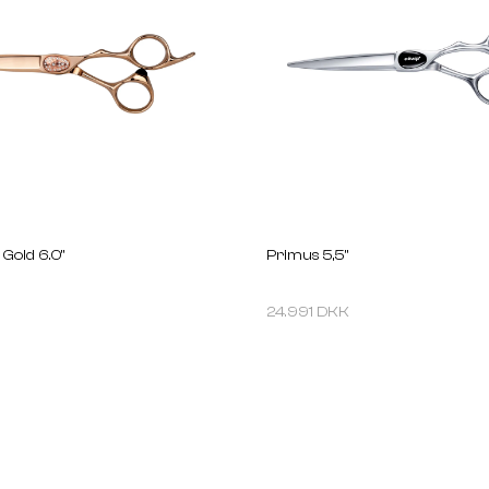
Gold 6.0''
Primus 5,5''
24.991 DKK