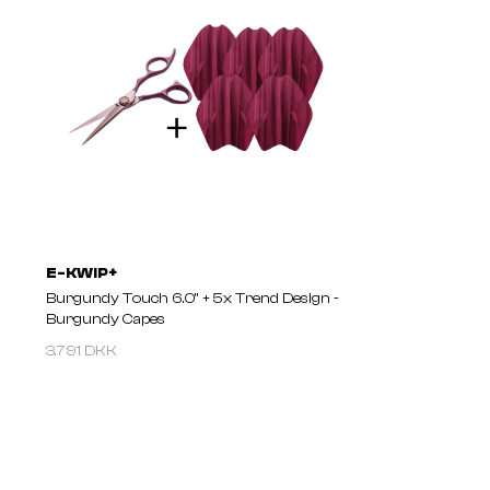
E-KWIP+
Burgundy Touch 6.0'' + 5x Trend Design -
Burgundy Capes
3.791 DKK