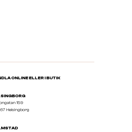
DLA ONLINE ELLER I BUTIK
LSINGBORG
nongatan 159
67 Helsingborg
LMSTAD