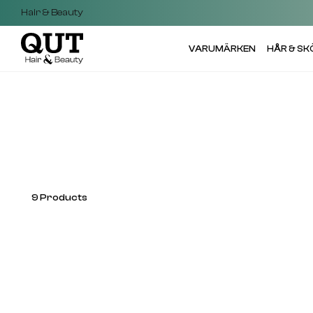
Hair & Beauty
VARUMÄRKEN
HÅR & S
9
Products