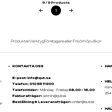
9 / 9 Products
1
Produkter
Verktyg
Företagare eller Frisör
Köpvillkor
KONTAKTA OSS
HAN
E-post: info@qut.se
m
HE
Telefon:
010 55 11 900
Ka
Telefontider:
Måndag - Fredag
08.00 - 16.00
254 
Fakturafrågor:
admin@qut.se
Beställning & Leveransfrågor:
order@qut.se
är
HA