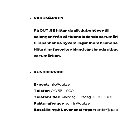
VARUMÄRKEN
På QUT.SE hittar du allt du behöver till
salongen från världens ledande varumä
till spännande nykomlingar inom branche
Hitta dina favoriter bland vårt breda utbu
varumärken.
KUNDSERVICE
E-post:
info@qut.se
Telefon
: 010 55 11 900
Telefontider
: Måndag - Fredag 08.00 - 16.00
Fakturafrågor
:
admin@qut.se
Beställning & Leveransfrågor:
order@qut.s