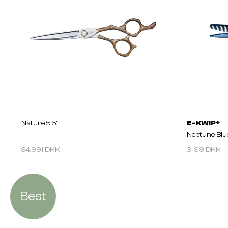
Nature 5,5''
E-KWIP+
Neptune Blue
34.991 DKK
3.199 DKK
Best