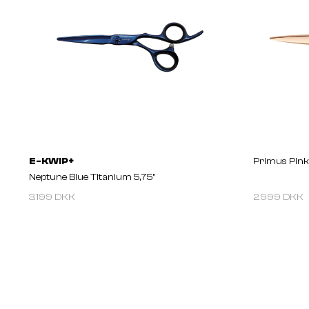
E-KWIP+
Primus Pink 
Neptune Blue Titanium 5,75''
3.199 DKK
2.999 DKK