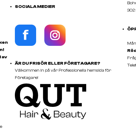
Boh
SOCIALA MEDIER
302 
ÖP
rken
Månd
n!
Röd
d av
Fråg
ÄR DU FRISÖR ELLER FÖRETAGARE?
Tele
Välkommen in på vår Professionella hemsida för
Företagare!
e