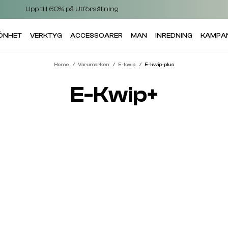
Upp till 60% på Utförsäljning
KÖNHET
VERKTYG
ACCESSOARER
MAN
INREDNING
KAMPA
Home
Varumarken
E-kwip
E-kwip-plus
E-Kwip+