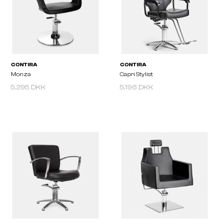
Modena
Genova
5.295 DKK
5.196 DKK
CONTIRA
CONTIRA
Monza
Capri Stylist