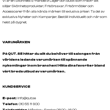
Vi är en Skönhets E-Handel & Lager och Butik som fraöfr allt
säljer Skönhetsprodukter, Frisörsaxar, Frisörmöbler och
Accessoarer från alla kända märken till exlusiva priser. Ta del av
exklusiva Nyheter och Kampanjer, Beställ individuellt och när som
helst på dygnet.
CONTIRA
Napa
VARUMÄRKEN
På QUT.SE hittar du allt du behöver till salongen från
världens ledande varumärken till spännande
nykomlingar inom branchen! Hitta dina favoriter bland
vårt breda utbud av varumärken.
KUNDSERVICE
E-post:
info@qut.se
Telefon
: 010 55 11 900
Telefontider
: Måndag - Fredag 08.00 - 16.00