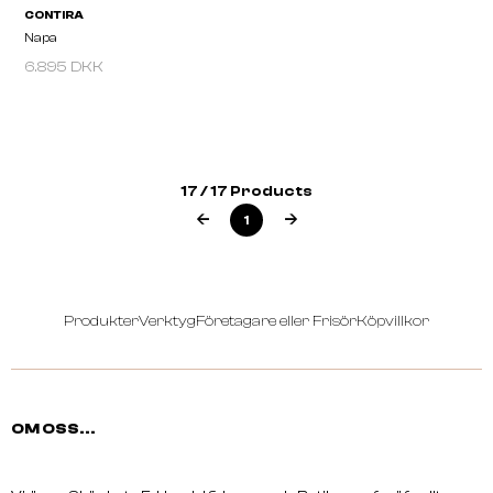
6.895 DKK
17 / 17 Products
CONTIRA
CONTIRA
Malibu
Triumph
1
Produkter
Verktyg
Företagare eller Frisör
Köpvillkor
OM OSS...