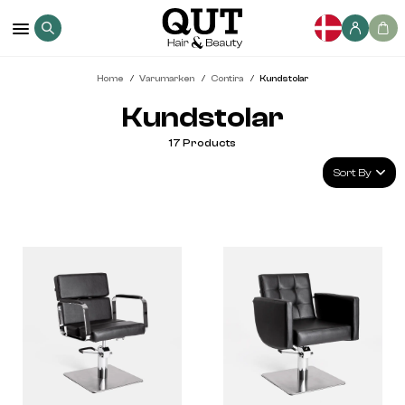
Home
Varumarken
Contira
Kundstolar
Kundstolar
17
Products
Sort By