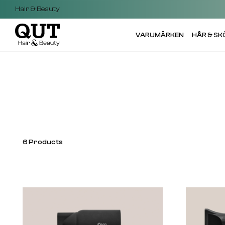
Hair & Beauty
VARUMÄRKEN
HÅR & S
6
Products