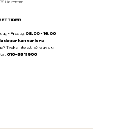
38 Halmstad
PETTIDER
ag - Fredag:
08.00 - 16.00
a dagar kan variera
a? Tveka inte att höra av dig!
fon:
010-55 11 900