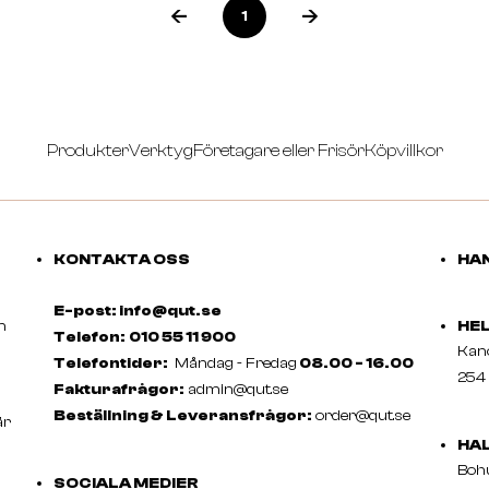
1
Produkter
Verktyg
Företagare eller Frisör
Köpvillkor
KONTAKTA OSS
HAN
E-post: info@qut.se
m
HE
Telefon:
010 55 11 900
Ka
Telefontider:
Måndag - Fredag
08.00 - 16.00
254 
Fakturafrågor:
admin@qut.se
Beställning & Leveransfrågor:
order@qut.se
är
HA
Boh
SOCIALA MEDIER