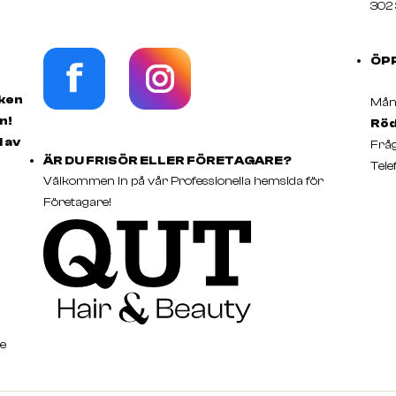
302 
ÖP
rken
Månd
n!
Röd
d av
Fråg
ÄR DU FRISÖR ELLER FÖRETAGARE?
Tele
Välkommen in på vår Professionella hemsida för
Företagare!
e