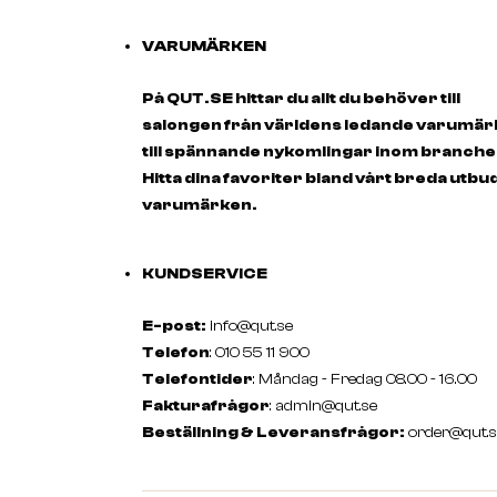
VARUMÄRKEN
På QUT.SE hittar du allt du behöver till
salongen från världens ledande varumä
till spännande nykomlingar inom branche
Hitta dina favoriter bland vårt breda utbu
varumärken.
KUNDSERVICE
E-post:
info@qut.se
Telefon
: 010 55 11 900
Telefontider
: Måndag - Fredag 08.00 - 16.00
Fakturafrågor
:
admin@qut.se
Beställning & Leveransfrågor:
order@qut.s