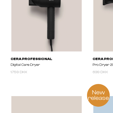
CERA PROFESSIONAL
CERA PRO
Digital Care Dryer
Pro Dryer 2
1.759 DKK
639 DKK
New
release