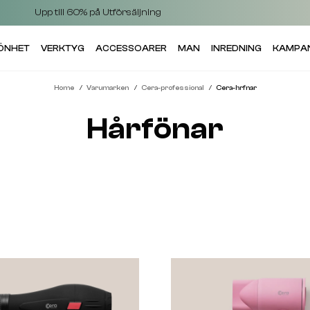
Upp till 60% på Utförsäljning
KÖNHET
VERKTYG
ACCESSOARER
MAN
INREDNING
KAMPA
Home
Varumarken
Cera-professional
Cera-hrfnar
Hårfönar