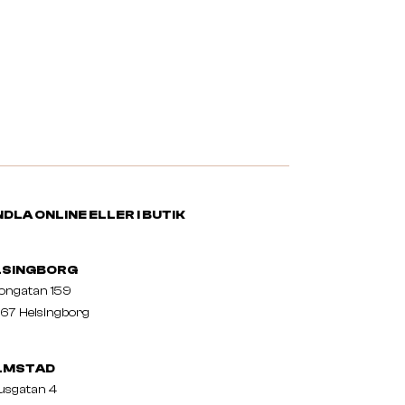
DLA ONLINE ELLER I BUTIK
LSINGBORG
nongatan 159
67 Helsingborg
LMSTAD
usgatan 4