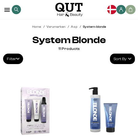
Home
Varumarken
Asp
System-blonde
System Blonde
11
Products
Filter
Sort By