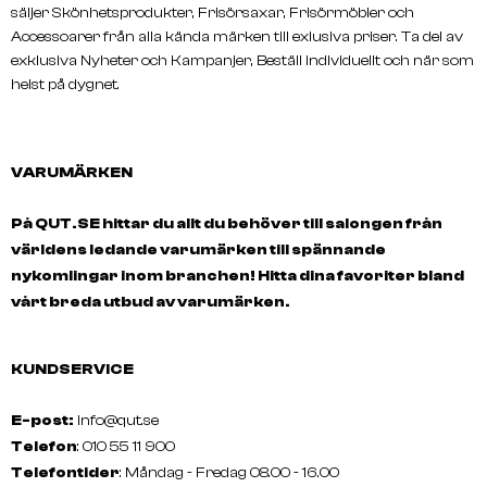
säljer Skönhetsprodukter, Frisörsaxar, Frisörmöbler och
Accessoarer från alla kända märken till exlusiva priser. Ta del av
exklusiva Nyheter och Kampanjer, Beställ individuellt och när som
helst på dygnet.
VARUMÄRKEN
På QUT.SE hittar du allt du behöver till salongen från
världens ledande varumärken till spännande
nykomlingar inom branchen! Hitta dina favoriter bland
vårt breda utbud av varumärken.
KUNDSERVICE
E-post:
info@qut.se
Telefon
: 010 55 11 900
Telefontider
: Måndag - Fredag 08.00 - 16.00