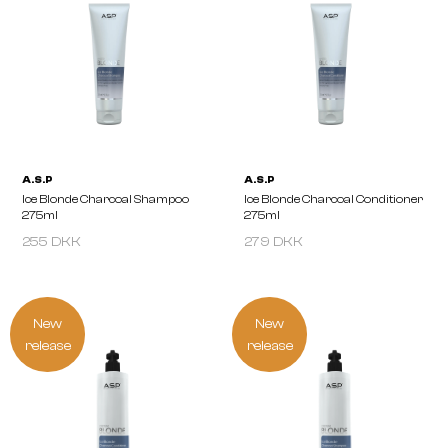
A.S.P
A.S.P
SYSTEM BLONDE Anti Yellow
SYSTEM BLONDE Maint
Shampoo
Conditioner
255 DKK
279 DKK
New
New
release
release