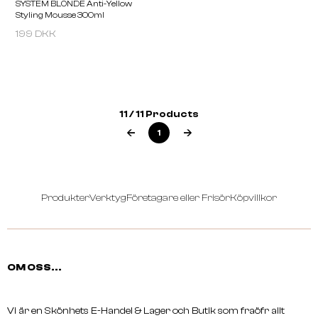
1000ml
1000ml
199 DKK
11 / 11 Products
1
Produkter
Verktyg
Företagare eller Frisör
Köpvillkor
OM OSS...
A.S.P
SYSTEM BLONDE Anti-Yellow
Styling Mousse 300ml
Vi är en Skönhets E-Handel & Lager och Butik som fraöfr allt