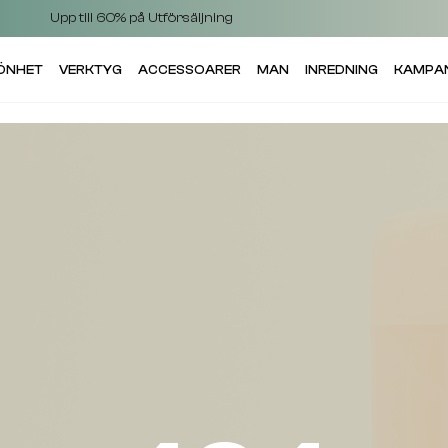
Upp till 60% på Utförsäljning
KÖNHET
VERKTYG
ACCESSOARER
MAN
INREDNING
KAMPA