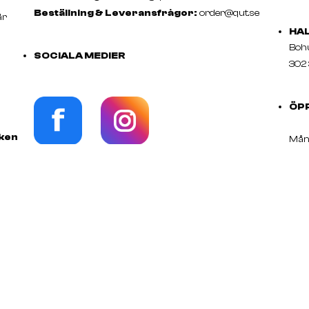
Beställning & Leveransfrågor:
order@qut.se
är
HA
Boh
SOCIALA MEDIER
302 
ÖP
rken
Månd
n!
Röd
d av
Fråg
ÄR DU FRISÖR ELLER FÖRETAGARE?
Tele
Välkommen in på vår Professionella hemsida för
Företagare!