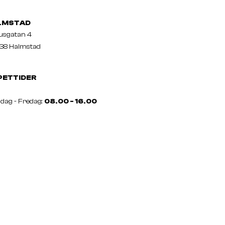
LMSTAD
usgatan 4
38 Halmstad
PETTIDER
ag - Fredag:
08.00 - 16.00
a dagar kan variera
a? Tveka inte att höra av dig!
fon:
010-55 11 900