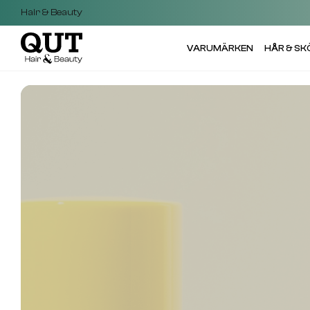
Hair & Beauty
VARUMÄRKEN
HÅR & S