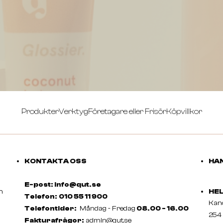
Produkter
Verktyg
Företagare eller Frisör
Köpvillkor
KONTAKTA OSS
HAN
E-post: info@qut.se
m
HE
Telefon:
010 55 11 900
Ka
Telefontider:
Måndag - Fredag
08.00 - 16.00
254 
Fakturafrågor:
admin@qut.se