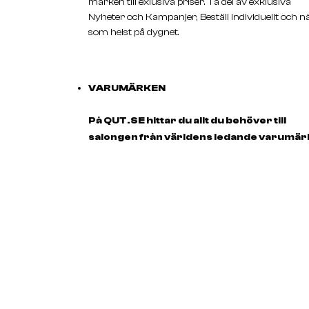
märken till exlusiva priser. Ta del av exklusiva
Nyheter och Kampanjer, Beställ individuellt och n
som helst på dygnet.
VARUMÄRKEN
På QUT.SE hittar du allt du behöver till
salongen från världens ledande varumä
till spännande nykomlingar inom branche
Hitta dina favoriter bland vårt breda utbu
varumärken.
KUNDSERVICE
E-post:
info@qut.se
Telefon
: 010 55 11 900
Telefontider
: Måndag - Fredag 08.00 - 16.00