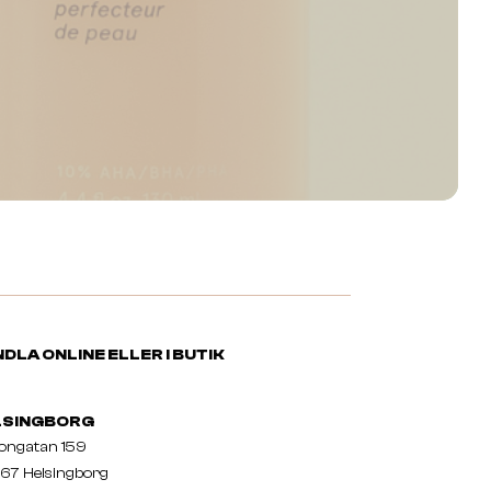
DLA ONLINE ELLER I BUTIK
LSINGBORG
nongatan 159
67 Helsingborg