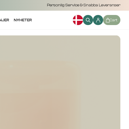
Personlig Service & Snabba Leveranser
NJER
NYHETER
Cart