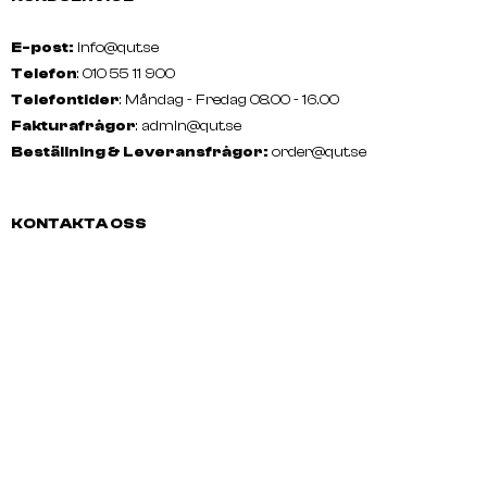
E-post:
info@qut.se
Telefon
: 010 55 11 900
Telefontider
: Måndag - Fredag 08.00 - 16.00
Fakturafrågor
:
admin@qut.se
Beställning & Leveransfrågor:
order@qut.se
KONTAKTA OSS
E-post: info@qut.se
Telefon:
010 55 11 900
Telefontider:
Måndag - Fredag
08.00 - 16.00
Fakturafrågor:
admin@qut.se
Beställning & Leveransfrågor:
order@qut.se
SOCIALA MEDIER