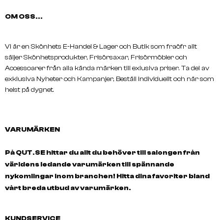
OM OSS...
Vi är en Skönhets E-Handel & Lager och Butik som fraöfr allt
säljer Skönhetsprodukter, Frisörsaxar, Frisörmöbler och
Accessoarer från alla kända märken till exlusiva priser. Ta del av
exklusiva Nyheter och Kampanjer, Beställ individuellt och när som
helst på dygnet.
VARUMÄRKEN
På QUT.SE hittar du allt du behöver till salongen från
världens ledande varumärken till spännande
nykomlingar inom branchen! Hitta dina favoriter bland
vårt breda utbud av varumärken.
KUNDSERVICE