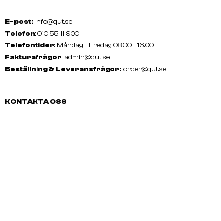
E-post:
info@qut.se
Telefon
: 010 55 11 900
Telefontider
: Måndag - Fredag 08.00 - 16.00
Fakturafrågor
:
admin@qut.se
Beställning & Leveransfrågor:
order@qut.se
KONTAKTA OSS
E-post: info@qut.se
Telefon:
010 55 11 900
Telefontider:
Måndag - Fredag
08.00 - 16.00
Fakturafrågor:
admin@qut.se
Beställning & Leveransfrågor:
order@qut.se
SOCIALA MEDIER