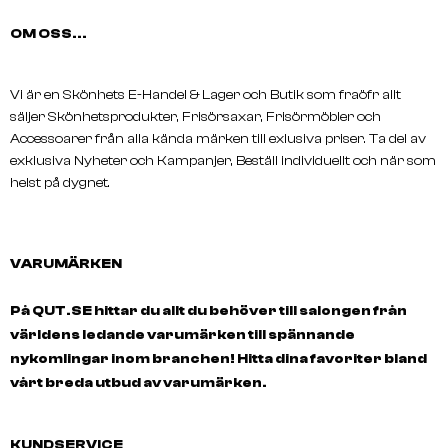
OM OSS...
Vi är en Skönhets E-Handel & Lager och Butik som fraöfr allt
säljer Skönhetsprodukter, Frisörsaxar, Frisörmöbler och
Accessoarer från alla kända märken till exlusiva priser. Ta del av
exklusiva Nyheter och Kampanjer, Beställ individuellt och när som
helst på dygnet.
VARUMÄRKEN
På QUT.SE hittar du allt du behöver till salongen från
världens ledande varumärken till spännande
nykomlingar inom branchen! Hitta dina favoriter bland
vårt breda utbud av varumärken.
KUNDSERVICE